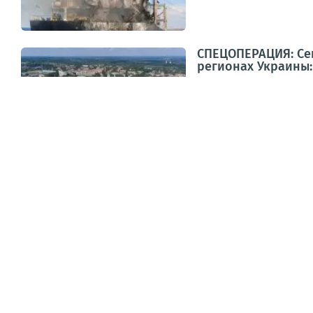
СПЕЦОПЕРАЦИЯ: Сег
регионах Украины:
в Харькове и Харьковск
объекте;в н.п. Репки и н
Вчера, 05:12
ПАБЛИКИ
ЛЕНТА
ТОП
ОФИЦ.
ВИДЕО
СМИ
ВОЕНКОРЫ
МНЕ
Новые слезы о блокированных портах Укр
Вчера, 18:14
ПАБЛИКИ
ВС РФ поразили склад ГСМ и логистически