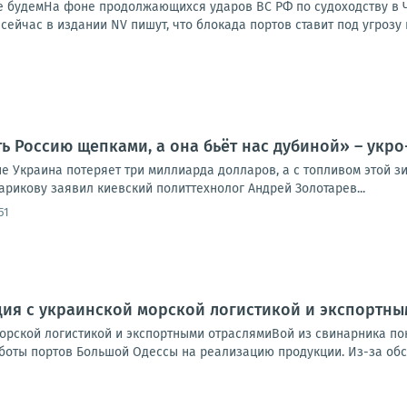
 не будемНа фоне продолжающихся ударов ВС РФ по судоходству в
сейчас в издании NV пишут, что блокада портов ставит под угрозу 
ь Россию щепками, а она бьёт нас дубиной» – укро
е Украина потеряет три миллиарда долларов, а с топливом этой зи
арикову заявил киевский политтехнолог Андрей Золотарев...
51
ция с украинской морской логистикой и экспортн
морской логистикой и экспортными отраслямиВой из свинарника по
оты портов Большой Одессы на реализацию продукции. Из-за обстр