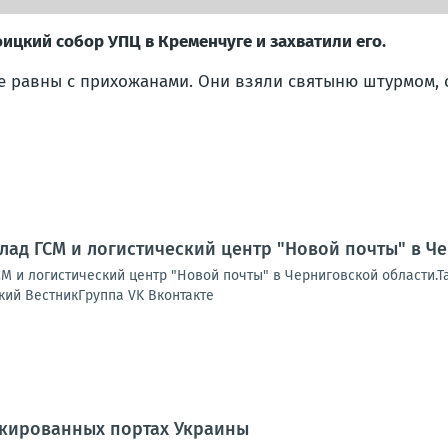
ицкий собор УПЦ в Кременчуге и захватили его.
е равны с прихожанами. Они взяли святыню штурмом,
лад ГСМ и логистический центр "Новой почты" в Ч
М и логистический центр "Новой почты" в Черниговской области.Т
кий ВестникГруппа VK Вконтакте
окированных портах Украины