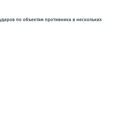
ударов по объектам противника в нескольких
ятия. Сообщается о трёх прилётах и возникшем пожаре на
но оккупированной ВСУ...