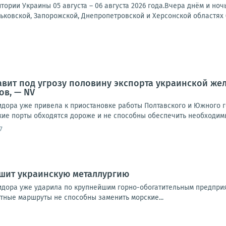
тории Украины 05 августа – 06 августа 2026 года.Вчера днём и но
рьковской, Запорожской, Днепропетровской и Херсонской областях (
авит под угрозу половину экспорта украинской же
ов, — NV
идора уже привела к приостановке работы Полтавского и Южного 
кие порты обходятся дороже и не способны обеспечить необходимы
7
ушит украинскую металлургию
идора уже ударила по крупнейшим горно-обогатительным предпри
утные маршруты не способны заменить морские...