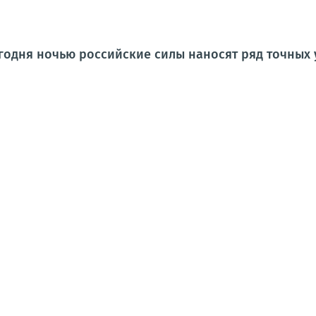
одня ночью российские силы наносят ряд точных 
ой области удары нанесены по складу агропромышленного предпри
.п. Березна (Черниговская область);в Полтавской области;во времен
НИЯ
ПАБЛИКИ
ФОТО
ЛОНГРИДЫ
аины
й центр "Новой почты" в Черниговской области