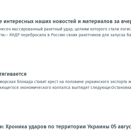
 интересных наших новостей и материалов за вчер
несен массированный ракетный удар, целями которого стали логис
ти.— КНДР перебросила в Россию своих ракетчиков для запуска бал
тягивается
 морская блокада ставит крест на половине украинского экспорта
ющегося экономического коллапса выглядят следующе:Остановка м
: Хроника ударов по территории Украины 05 августа