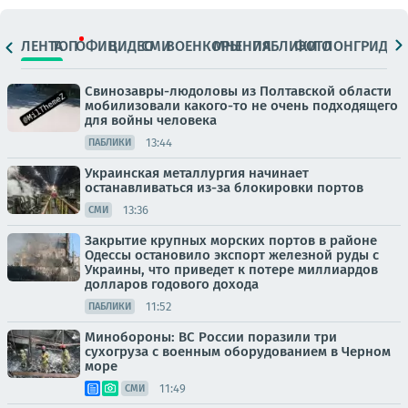
ЛЕНТА
ТОП
ОФИЦ.
ВИДЕО
СМИ
ВОЕНКОРЫ
МНЕНИЯ
ПАБЛИКИ
ФОТО
ЛОНГРИДЫ
Свинозавры-людоловы из Полтавской области
мобилизовали какого-то не очень подходящего
для войны человека
13:44
ПАБЛИКИ
Украинская металлургия начинает
останавливаться из-за блокировки портов
13:36
СМИ
Закрытие крупных морских портов в районе
Одессы остановило экспорт железной руды с
Украины, что приведет к потере миллиардов
долларов годового дохода
11:52
ПАБЛИКИ
Минобороны: ВС России поразили три
сухогруза с военным оборудованием в Черном
море
11:49
СМИ