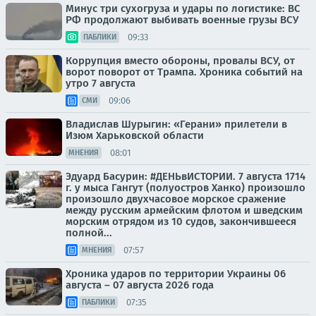
Минус три сухогруза и удары по логистике: ВС
РФ продолжают выбивать военные грузы ВСУ
09:33
ПАБЛИКИ
Коррупция вместо обороны, провалы ВСУ, от
ворот поворот от Трампа. Хроника событий на
утро 7 августа
09:06
СМИ
Владислав Шурыгин: «Герани» прилетели в
Изюм Харьковской области
08:01
МНЕНИЯ
Эдуард Басурин: #ДЕНЬвИСТОРИИ. 7 августа 1714
г. у мыса Гангут (полуостров Ханко) произошло
произошло двухчасовое морское сражение
между русским армейским флотом и шведским
морским отрядом из 10 судов, закончившееся
полной...
07:57
МНЕНИЯ
Хроника ударов по территории Украины 06
августа – 07 августа 2026 года
07:35
ПАБЛИКИ