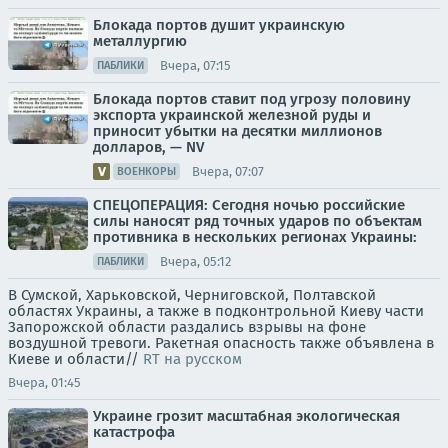
Блокада портов душит украинскую
металлургию
Вчера, 07:15
ПАБЛИКИ
Блокада портов ставит под угрозу половину
экспорта украинской железной руды и
приносит убытки на десятки миллионов
долларов, — NV
Вчера, 07:07
ВОЕНКОРЫ
СПЕЦОПЕРАЦИЯ: Сегодня ночью российские
силы наносят ряд точных ударов по объектам
противника в нескольких регионах Украины:
Вчера, 05:12
ПАБЛИКИ
В Сумской, Харьковской, Черниговской, Полтавской
областях Украины, а также в подконтрольной Киеву части
Запорожской области раздались взрывы на фоне
воздушной тревоги. Ракетная опасность также объявлена в
Киеве и области//
RT на русском
Вчера, 01:45
Украине грозит масштабная экологическая
катастрофа