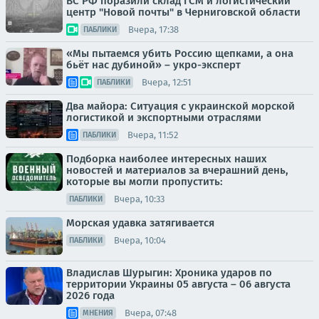
ВС РФ поразили склад ГСМ и логистический
центр "Новой почты" в Черниговской области
Вчера, 17:38
ПАБЛИКИ
«Мы пытаемся убить Россию щепками, а она
бьёт нас дубиной» – укро-эксперт
Вчера, 12:51
ПАБЛИКИ
Два майора: Ситуация с украинской морской
логистикой и экспортными отраслями
Вчера, 11:52
ПАБЛИКИ
Подборка наиболее интересных наших
новостей и материалов за вчерашний день,
которые вы могли пропустить:
Вчера, 10:33
ПАБЛИКИ
Морская удавка затягивается
Вчера, 10:04
ПАБЛИКИ
Владислав Шурыгин: Хроника ударов по
территории Украины 05 августа – 06 августа
2026 года
Вчера, 07:48
МНЕНИЯ