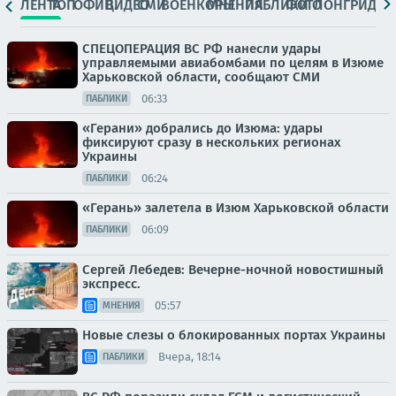
ЛЕНТА
ТОП
ОФИЦ.
ВИДЕО
СМИ
ВОЕНКОРЫ
МНЕНИЯ
ПАБЛИКИ
ФОТО
ЛОНГРИДЫ
СПЕЦОПЕРАЦИЯ ВС РФ нанесли удары
управляемыми авиабомбами по целям в Изюме
Харьковской области, сообщают СМИ
06:33
ПАБЛИКИ
«Герани» добрались до Изюма: удары
фиксируют сразу в нескольких регионах
Украины
06:24
ПАБЛИКИ
«Герань» залетела в Изюм Харьковской области
06:09
ПАБЛИКИ
Сергей Лебедев: Вечерне-ночной новостишный
экспресс.
05:57
МНЕНИЯ
Новые слезы о блокированных портах Украины
Вчера, 18:14
ПАБЛИКИ