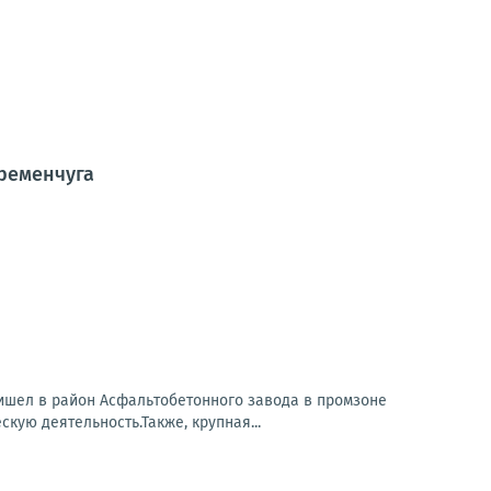
ременчуга
ришел в район Асфальтобетонного завода в промзоне
кую деятельность.Также, крупная...