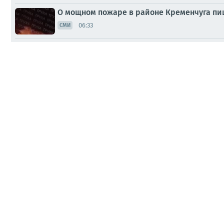
О мощном пожаре в районе Кременчуга пи
06:33
СМИ
Взрывы звучат в Киеве, Днепропетровске и Кривом Роге 
Полтавской, Сумской, Харьковской и Черниговской област
01:09
"Поставлены на грань выживания": Выгодн
00:09
СМИ
Митинг против отставки Михаила Федорова с поста минист
протеста также проходят в Одессе, Полтаве, Ровно, Черни
Вчера, 22:16
Свинозавры-людоловы из Полтавской облас
Вчера, 13:44
ПАБЛИКИ
Украинская металлургия начинает останав
Вчера, 13:36
СМИ