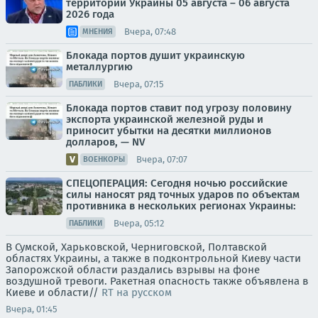
территории Украины 05 августа – 06 августа
2026 года
Вчера, 07:48
МНЕНИЯ
Блокада портов душит украинскую
металлургию
Вчера, 07:15
ПАБЛИКИ
Блокада портов ставит под угрозу половину
экспорта украинской железной руды и
приносит убытки на десятки миллионов
долларов, — NV
Вчера, 07:07
ВОЕНКОРЫ
СПЕЦОПЕРАЦИЯ: Сегодня ночью российские
силы наносят ряд точных ударов по объектам
противника в нескольких регионах Украины:
Вчера, 05:12
ПАБЛИКИ
В Сумской, Харьковской, Черниговской, Полтавской
областях Украины, а также в подконтрольной Киеву части
Запорожской области раздались взрывы на фоне
воздушной тревоги. Ракетная опасность также объявлена в
Киеве и области//
RT на русском
Вчера, 01:45