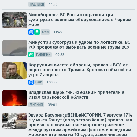
11:52
ПАБЛИКИ
Минобороны: ВС России поразили три
сухогруза с военным оборудованием в Черном
море
11:49
СМИ
Минус три сухогруза и удары по логистике: ВС
РФ продолжают выбивать военные грузы ВСУ
09:33
ПАБЛИКИ
Коррупция вместо обороны, провалы ВСУ, от
ворот поворот от Трампа. Хроника событий на
утро 7 августа
09:06
СМИ
Владислав Шурыгин: «Герани» прилетели в
Изюм Харьковской области
08:01
МНЕНИЯ
Эдуард Басурин: #ДЕНЬвИСТОРИИ. 7 августа 1714
г. у мыса Гангут (полуостров Ханко) произошло
произошло двухчасовое морское сражение
между русским армейским флотом и шведским
морским отрядом из 10 судов, закончившееся