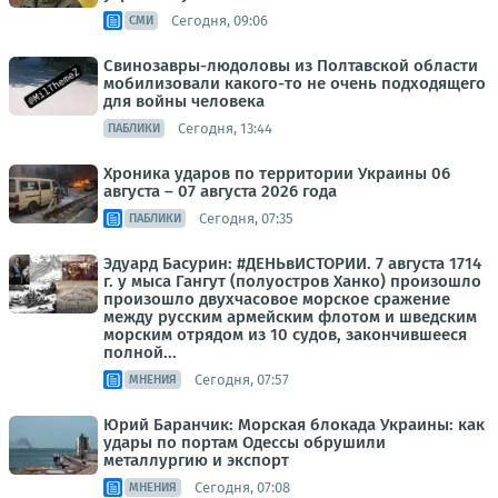
Сегодня, 09:06
СМИ
Свинозавры-людоловы из Полтавской области
мобилизовали какого-то не очень подходящего
для войны человека
Сегодня, 13:44
ПАБЛИКИ
Хроника ударов по территории Украины 06
августа – 07 августа 2026 года
Сегодня, 07:35
ПАБЛИКИ
Эдуард Басурин: #ДЕНЬвИСТОРИИ. 7 августа 1714
г. у мыса Гангут (полуостров Ханко) произошло
произошло двухчасовое морское сражение
между русским армейским флотом и шведским
морским отрядом из 10 судов, закончившееся
полной...
Сегодня, 07:57
МНЕНИЯ
Юрий Баранчик: Морская блокада Украины: как
удары по портам Одессы обрушили
металлургию и экспорт
Сегодня, 07:08
МНЕНИЯ