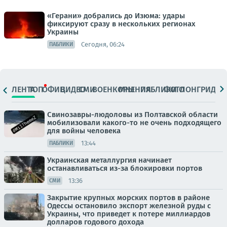
«Герани» добрались до Изюма: удары
фиксируют сразу в нескольких регионах
Украины
Сегодня, 06:24
ПАБЛИКИ
ЛЕНТА
ТОП
ОФИЦ.
ВИДЕО
СМИ
ВОЕНКОРЫ
МНЕНИЯ
ПАБЛИКИ
ФОТО
ЛОНГРИДЫ
Свинозавры-людоловы из Полтавской области
мобилизовали какого-то не очень подходящего
для войны человека
13:44
ПАБЛИКИ
Украинская металлургия начинает
останавливаться из-за блокировки портов
13:36
СМИ
Закрытие крупных морских портов в районе
Одессы остановило экспорт железной руды с
Украины, что приведет к потере миллиардов
долларов годового дохода