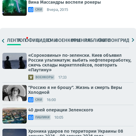
Вина Массандры воспели рокеры
Вчера, 20:15
СМИ
ЛЕНТА
ТОП
ОФИЦ.
ВИДЕО
СМИ
ВОЕНКОРЫ
МНЕНИЯ
ПАБЛИКИ
ФОТО
ЛОНГРИДЫ
«Сороковины» по-зеленски. Киев объявил
России ультиматум: выбить нефтепереработку,
сжечь склады маркетплейсов, повторить
«Паутину»
17:33
ВОЕНКОРЫ
"Россию я не брошу". Жизнь и смерть Веры
Холодной
16:00
СМИ
40 дней операции Зеленского
10:05
ПАБЛИКИ
Хроника ударов по территории Украины 08