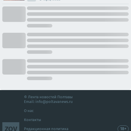
© Лента новостей Полтавы
Email:
info@poltavanews.ru
О нас
Контакты
ZOV
18+
Редакционная политика