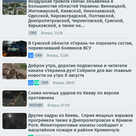
Воздушная тревога сейчас объявлена в
большинстве областей Украины: Винницкой,
Житомирской, Киевской, Николаевской,
Одесской, Кировоградской, Полтавской,
Днепропетровской, Черниговской, Сумской,
Харьковской, а также на...
Вчера, 13:28
СМИ
В Сумской области «Герань-4» поразила состав,
перевозивший боевиков ВСУ
Вчера, 12:06
СМИ
Доброе утро, дорогие подписчики и читатели
канала «Украина.ру»! Собрали для вас главные
новости на утро 8 августа
Вчера, 08:07
СМИ
Схема ночных ударов по Киеву по версии
противника
Вчера, 07:58
МНЕНИЯ
Другие кадры из Киева.. Серия мощных взрывов
прогремела также в Днепропетровске и Кривом
Роге. Мониторинговые каналы сообщают о
масштабном пожаре в районе Кременчуга