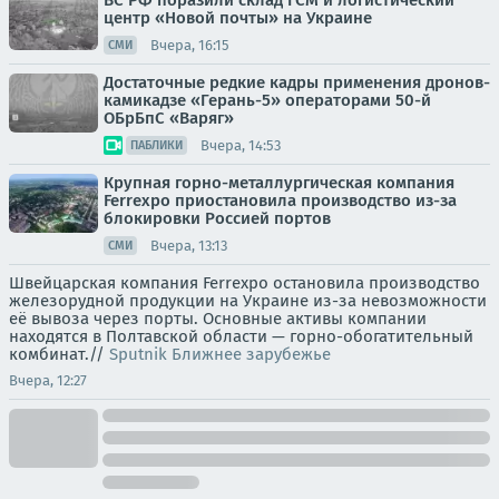
ВС РФ поразили склад ГСМ и логистический
центр «Новой почты» на Украине
Вчера, 16:15
СМИ
Достаточные редкие кадры применения дронов-
камикадзе «Герань-5» операторами 50-й
ОБрБпС «Варяг»
Вчера, 14:53
ПАБЛИКИ
Крупная горно-металлургическая компания
Ferrexpo приостановила производство из-за
блокировки Россией портов
Вчера, 13:13
СМИ
Швейцарская компания Ferrexpo остановила производство
железорудной продукции на Украине из-за невозможности
её вывоза через порты. Основные активы компании
находятся в Полтавской области — горно-обогатительный
комбинат.//
Sputnik Ближнее зарубежье
Вчера, 12:27