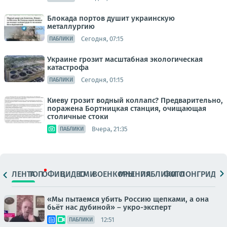
Блокада портов душит украинскую
металлургию
Сегодня, 07:15
ПАБЛИКИ
Украине грозит масштабная экологическая
катастрофа
Сегодня, 01:15
ПАБЛИКИ
Киеву грозит водный коллапс? Предварительно,
поражена Бортницкая станция, очищающая
столичные стоки
Вчера, 21:35
ПАБЛИКИ
ЛЕНТА
ТОП
ОФИЦ.
ВИДЕО
СМИ
ВОЕНКОРЫ
МНЕНИЯ
ПАБЛИКИ
ФОТО
ЛОНГРИДЫ
«Мы пытаемся убить Россию щепками, а она
бьёт нас дубиной» – укро-эксперт
12:51
ПАБЛИКИ