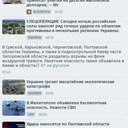
приносит убытки на десятки миллионов
долларов, — NV
07:07
ВОЕНКОРЫ
СПЕЦОПЕРАЦИЯ: Сегодня ночью российские
силы наносят ряд точных ударов по объектам
противника в нескольких регионах Украины:
05:12
ПАБЛИКИ
В Сумской, Харьковской, Черниговской, Полтавской
областях Украины, а также в подконтрольной Киеву части
Запорожской области раздались взрывы на фоне
воздушной тревоги. Ракетная опасность также объявлена в
Киеве и области//
RT на русском
01:45
Украине грозит масштабная экологическая
катастрофа
01:15
ПАБЛИКИ
В Мелитополе объявлена беспилотная
опасность. Новости СВО
00:24
СМИ
Удары наносятся по Полтавской области