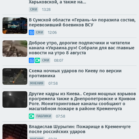
Харьковской, а также на...
13:28
СМИ
В Сумской области «Герань-4» поразила состав,
перевозивший боевиков ВСУ
12:06
СМИ
Доброе утро, дорогие подписчики и читатели
канала «Украина.ру»! Собрали для вас главные
новости на утро 8 августа
08:07
СМИ
Схема ночных ударов по Киеву по версии
противника
07:58
МНЕНИЯ
Другие кадры из Киева.. Серия мощных взрывов
прогремела также в Днепропетровске и Кривом
Роге. Мониторинговые каналы сообщают о
масштабном пожаре в районе Кременчуга
07:58
ПАБЛИКИ
Владислав Шурыгин: Пожарище в Кременчуге
после российских ударов