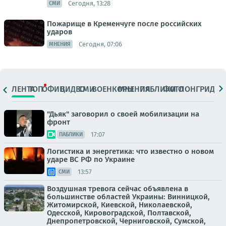
Сегодня, 13:28
СМИ
Пожарище в Кременчуге после российских
ударов
Сегодня, 07:06
МНЕНИЯ
ЛЕНТА
ТОП
ОФИЦ.
ВИДЕО
СМИ
ВОЕНКОРЫ
МНЕНИЯ
ПАБЛИКИ
ФОТО
ЛОНГРИДЫ
"Дьяк" заговорил о своей мобилизации на
фронт
17:07
ПАБЛИКИ
Логистика и энергетика: что известно о новом
ударе ВС РФ по Украине
13:57
СМИ
Воздушная тревога сейчас объявлена в
большинстве областей Украины: Винницкой,
Житомирской, Киевской, Николаевской,
Одесской, Кировоградской, Полтавской,
Днепропетровской, Черниговской, Сумской,