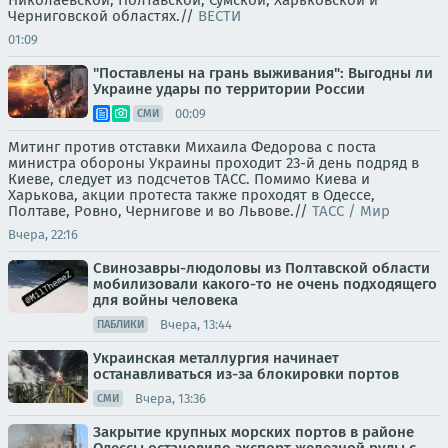
Николаевской, Полтавской, Сумской, Харьковской и
Черниговской областях.//
ВЕСТИ
01:09
"Поставлены на грань выживания": Выгодны ли
Украине удары по территории России
00:09
СМИ
Митинг против отставки Михаила Федорова с поста
министра обороны Украины проходит 23-й день подряд в
Киеве, следует из подсчетов ТАСС. Помимо Киева и
Харькова, акции протеста также проходят в Одессе,
Полтаве, Ровно, Чернигове и во Львове.//
ТАСС / Мир
Вчера, 22:16
Свинозавры-людоловы из Полтавской области
мобилизовали какого-то не очень подходящего
для войны человека
Вчера, 13:44
ПАБЛИКИ
Украинская металлургия начинает
останавливаться из-за блокировки портов
Вчера, 13:36
СМИ
Закрытие крупных морских портов в районе