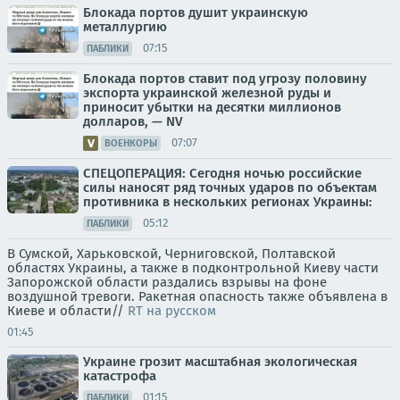
Блокада портов душит украинскую
металлургию
07:15
ПАБЛИКИ
Блокада портов ставит под угрозу половину
экспорта украинской железной руды и
приносит убытки на десятки миллионов
долларов, — NV
07:07
ВОЕНКОРЫ
СПЕЦОПЕРАЦИЯ: Сегодня ночью российские
силы наносят ряд точных ударов по объектам
противника в нескольких регионах Украины:
05:12
ПАБЛИКИ
В Сумской, Харьковской, Черниговской, Полтавской
областях Украины, а также в подконтрольной Киеву части
Запорожской области раздались взрывы на фоне
воздушной тревоги. Ракетная опасность также объявлена в
Киеве и области//
RT на русском
01:45
Украине грозит масштабная экологическая
катастрофа
01:15
ПАБЛИКИ