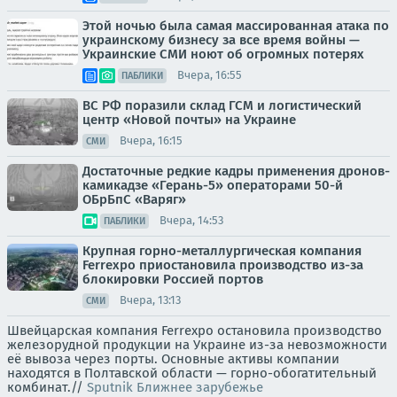
Этой ночью была самая массированная атака по
украинскому бизнесу за все время войны —
Украинские СМИ ноют об огромных потерях
Вчера, 16:55
ПАБЛИКИ
ВС РФ поразили склад ГСМ и логистический
центр «Новой почты» на Украине
Вчера, 16:15
СМИ
Достаточные редкие кадры применения дронов-
камикадзе «Герань-5» операторами 50-й
ОБрБпС «Варяг»
Вчера, 14:53
ПАБЛИКИ
Крупная горно-металлургическая компания
Ferrexpo приостановила производство из-за
блокировки Россией портов
Вчера, 13:13
СМИ
Швейцарская компания Ferrexpo остановила производство
железорудной продукции на Украине из-за невозможности
её вывоза через порты. Основные активы компании
находятся в Полтавской области — горно-обогатительный
комбинат.//
Sputnik Ближнее зарубежье