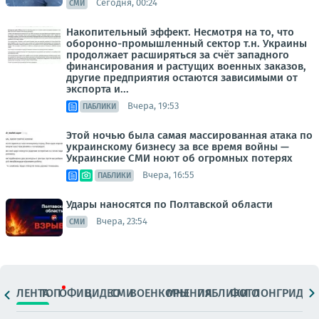
Сегодня, 00:24
СМИ
Накопительный эффект. Несмотря на то, что
оборонно-промышленный сектор т.н. Украины
продолжает расширяться за счёт западного
финансирования и растущих военных заказов,
другие предприятия остаются зависимыми от
экспорта и...
Вчера, 19:53
ПАБЛИКИ
Этой ночью была самая массированная атака по
украинскому бизнесу за все время войны —
Украинские СМИ ноют об огромных потерях
Вчера, 16:55
ПАБЛИКИ
Удары наносятся по Полтавской области
Вчера, 23:54
СМИ
ЛЕНТА
ТОП
ОФИЦ.
ВИДЕО
СМИ
ВОЕНКОРЫ
МНЕНИЯ
ПАБЛИКИ
ФОТО
ЛОНГРИДЫ