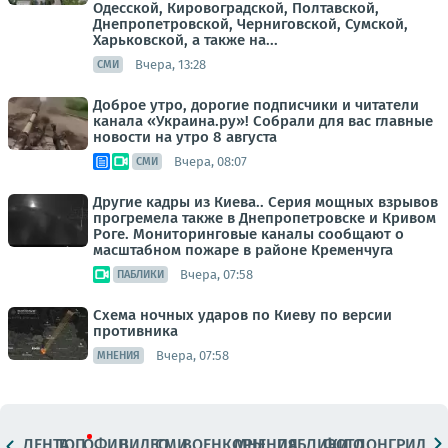
Одесской, Кировоградской, Полтавской,
Днепропетровской, Черниговской, Сумской,
Харьковской, а также на...
Вчера, 13:28
СМИ
Доброе утро, дорогие подписчики и читатели
канала «Украина.ру»! Собрали для вас главные
новости на утро 8 августа
Вчера, 08:07
СМИ
Другие кадры из Киева.. Серия мощных взрывов
прогремела также в Днепропетровске и Кривом
Роге. Мониторинговые каналы сообщают о
масштабном пожаре в районе Кременчуга
Вчера, 07:58
ПАБЛИКИ
Схема ночных ударов по Киеву по версии
противника
Вчера, 07:58
МНЕНИЯ
ЛЕНТА
ТОП
ОФИЦ.
ВИДЕО
СМИ
ВОЕНКОРЫ
МНЕНИЯ
ПАБЛИКИ
ФОТО
ЛОНГРИДЫ