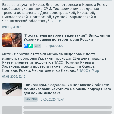
Взрывы звучат в Киеве, Днепропетровске и Кривом Роге ,
сообщают украинские СМИ. Тем временем воздушная
тревога объявлена в Днепропетровской, Киевской,
Николаевской, Полтавской, Сумской, Харьковской и
Черниговской областях.//
ВЕСТИ
Вчера, 01:09
"Поставлены на грань выживания": Выгодны ли
Украине удары по территории России
Вчера, 00:09
СМИ
Митинг против отставки Михаила Федорова с поста
министра обороны Украины проходит 23-й день подряд в
Киеве, следует из подсчетов ТАСС. Помимо Киева и
Харькова, акции протеста также проходят в Одессе,
Полтаве, Ровно, Чернигове и во Львове.//
ТАСС / Мир
07.08.2026, 22:16
Свинозавры-людоловы из Полтавской области
мобилизовали какого-то не очень подходящего
для войны человека
07.08.2026, 13:44
ПАБЛИКИ