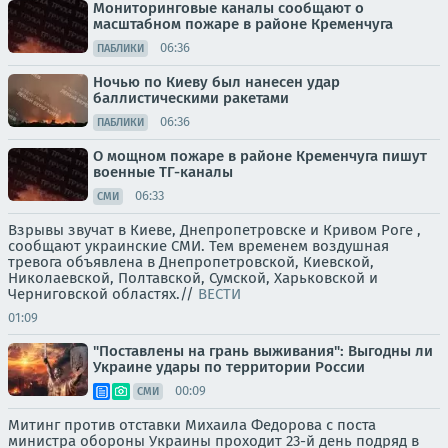
Мониторинговые каналы сообщают о
масштабном пожаре в районе Кременчуга
06:36
ПАБЛИКИ
Ночью по Киеву был нанесен удар
баллистическими ракетами
06:36
ПАБЛИКИ
О мощном пожаре в районе Кременчуга пишут
военные ТГ-каналы
06:33
СМИ
Взрывы звучат в Киеве, Днепропетровске и Кривом Роге ,
сообщают украинские СМИ. Тем временем воздушная
тревога объявлена в Днепропетровской, Киевской,
Николаевской, Полтавской, Сумской, Харьковской и
Черниговской областях.//
ВЕСТИ
01:09
"Поставлены на грань выживания": Выгодны ли
Украине удары по территории России
00:09
СМИ
Митинг против отставки Михаила Федорова с поста
министра обороны Украины проходит 23-й день подряд в