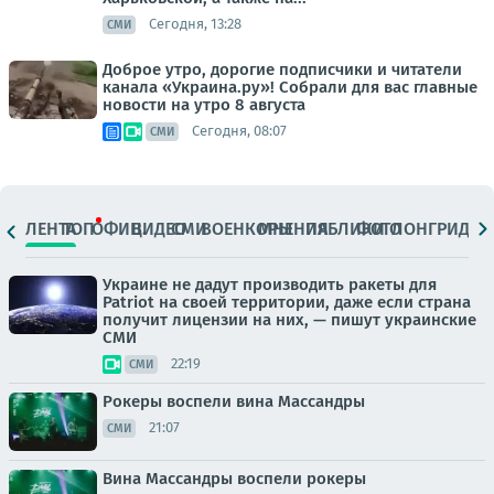
Сегодня, 13:28
СМИ
Доброе утро, дорогие подписчики и читатели
канала «Украина.ру»! Собрали для вас главные
новости на утро 8 августа
Сегодня, 08:07
СМИ
ЛЕНТА
ТОП
ОФИЦ.
ВИДЕО
СМИ
ВОЕНКОРЫ
МНЕНИЯ
ПАБЛИКИ
ФОТО
ЛОНГРИДЫ
Украине не дадут производить ракеты для
Patriot на своей территории, даже если страна
получит лицензии на них, — пишут украинские
СМИ
22:19
СМИ
Рокеры воспели вина Массандры
21:07
СМИ
Вина Массандры воспели рокеры