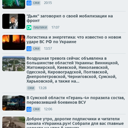
20:15
СМИ
"Дьяк" заговорил о своей мобилизации на
фронт
17:07
ПАБЛИКИ
Логистика и энергетика: что известно о новом
ударе ВС РФ по Украине
13:57
СМИ
Воздушная тревога сейчас объявлена в
большинстве областей Украины: Винницкой,
Житомирской, Киевской, Николаевской,
Одесской, Кировоградской, Полтавской,
Днепропетровской, Черниговской, Сумской,
Харьковской, а также на...
13:28
СМИ
В Сумской области «Герань-4» поразила состав,
перевозивший боевиков ВСУ
12:06
СМИ
Доброе утро, дорогие подписчики и читатели
канала «Украина.ру»! Собрали для вас главные
новости на утро 8 августа