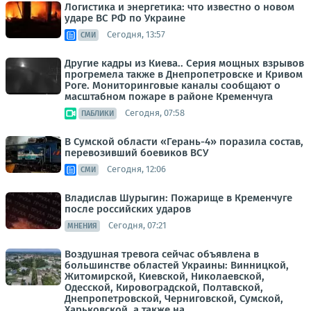
Логистика и энергетика: что известно о новом
ударе ВС РФ по Украине
Сегодня, 13:57
СМИ
Другие кадры из Киева.. Серия мощных взрывов
прогремела также в Днепропетровске и Кривом
Роге. Мониторинговые каналы сообщают о
масштабном пожаре в районе Кременчуга
Сегодня, 07:58
ПАБЛИКИ
В Сумской области «Герань-4» поразила состав,
перевозивший боевиков ВСУ
Сегодня, 12:06
СМИ
Владислав Шурыгин: Пожарище в Кременчуге
после российских ударов
Сегодня, 07:21
МНЕНИЯ
Воздушная тревога сейчас объявлена в
большинстве областей Украины: Винницкой,
Житомирской, Киевской, Николаевской,
Одесской, Кировоградской, Полтавской,
Днепропетровской, Черниговской, Сумской,
Харьковской, а также на...