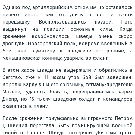
Однако под артиллерийским огнем им не оставалось
ничего иного, как отступить в лес и взять
передышку. Воспользовавшись паузой, Петр
выдвинул на позиции основные силы. Когда
сражение возобновилось шведы очень скоро
дрогнули. Новгородский полк, вовремя введенный в
бой, внес сумятицу в шведское построение, а
меньшиковская конница ударила во фланг.
В этом хаосе шведы не выдержали и обратились в
бегство. Уже к 11 часам утра бой был завершен.
Королю Карлу XII и его союзнику, гетману-предателю
Мазепе, удалось бежать, переправившись через
Днепр, но 15 тысяч шведских солдат и командиров
оказались в плену.
После сражения, триумфально выигранного Петром
I, Швеция перестала быть доминирующей военной
силой в Европе. Шведы потеряли убитыми треть