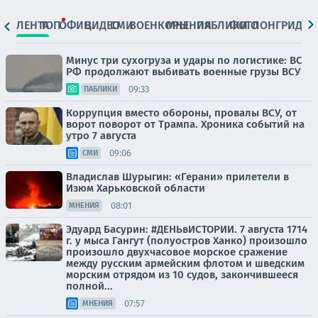
ЛЕНТА
ТОП
ОФИЦ.
ВИДЕО
СМИ
ВОЕНКОРЫ
МНЕНИЯ
ПАБЛИКИ
ФОТО
ЛОНГРИДЫ
Минус три сухогруза и удары по логистике: ВС
РФ продолжают выбивать военные грузы ВСУ
09:33
ПАБЛИКИ
Коррупция вместо обороны, провалы ВСУ, от
ворот поворот от Трампа. Хроника событий на
утро 7 августа
09:06
СМИ
Владислав Шурыгин: «Герани» прилетели в
Изюм Харьковской области
08:01
МНЕНИЯ
Эдуард Басурин: #ДЕНЬвИСТОРИИ. 7 августа 1714
г. у мыса Гангут (полуостров Ханко) произошло
произошло двухчасовое морское сражение
между русским армейским флотом и шведским
морским отрядом из 10 судов, закончившееся
полной...
07:57
МНЕНИЯ