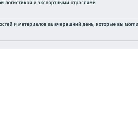
ой логистикой и экспортными отраслями
стей и материалов за вчерашний день, которые вы могли
ритории Украины 05 августа – 06 августа 2026 года
ургию
у экспорта украинской железной руды и приносит убытки 
силы наносят ряд точных ударов по объектам противника