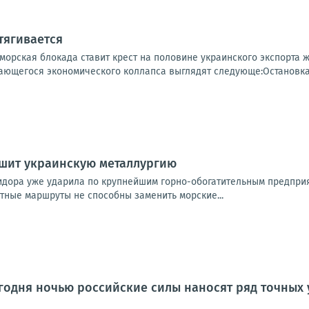
тягивается
 морская блокада ставит крест на половине украинского экспорта
ющегося экономического коллапса выглядят следующе:Остановка м
ушит украинскую металлургию
идора уже ударила по крупнейшим горно-обогатительным предпри
утные маршруты не способны заменить морские...
одня ночью российские силы наносят ряд точных 