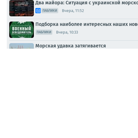
Два майора: Ситуация с украинской морск
Вчера, 11:52
ПАБЛИКИ
Подборка наиболее интересных наших ново
Вчера, 10:33
ПАБЛИКИ
Морская удавка затягивается
Вчера, 10:04
ПАБЛИКИ
Владислав Шурыгин: Хроника ударов по тер
Вчера, 07:48
МНЕНИЯ
Блокада портов душит украинскую металл
Вчера, 07:15
ПАБЛИКИ
Блокада портов ставит под угрозу половин
Вчера, 07:07
ВОЕНКОРЫ
СПЕЦОПЕРАЦИЯ: Сегодня ночью российские 