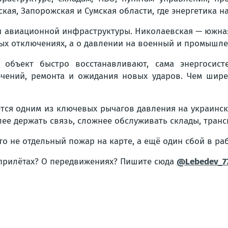
ская, Запорожская и Сумская области, где энергетика 
и авиационной инфраструктуры. Николаевская — южная
вых отключениях, а о давлении на военный и промышле
 объект быстро восстанавливают, сама энергосис
ючений, ремонта и ожидания новых ударов. Чем шире
ётся одним из ключевых рычагов давления на украинск
лее держать связь, сложнее обслуживать склады, транс
то не отдельный пожар на карте, а ещё один сбой в ра
 прилётах? О передвижениях? Пишите сюда
@Lebedev_7