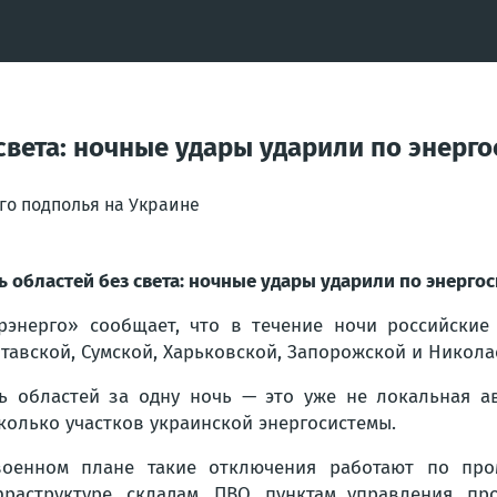
 света: ночные удары ударили по энерг
го подполья на Украине
ь областей без света: ночные удары ударили по энерго
рэнерго» сообщает, что в течение ночи российские
тавской, Сумской, Харьковской, Запорожской и Никола
ь областей за одну ночь — это уже не локальная ав
колько участков украинской энергосистемы.
оенном плане такие отключения работают по пром
раструктуре, складам, ПВО, пунктам управления, п