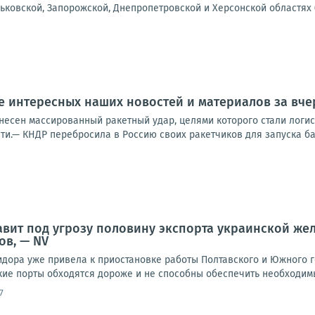
рьковской, Запорожской, Днепропетровской и Херсонской областях (
 интересных наших новостей и материалов за вчер
несен массированный ракетный удар, целями которого стали логис
ти.— КНДР перебросила в Россию своих ракетчиков для запуска бал
авит под угрозу половину экспорта украинской же
ов, — NV
идора уже привела к приостановке работы Полтавского и Южного 
кие порты обходятся дороже и не способны обеспечить необходимы
7