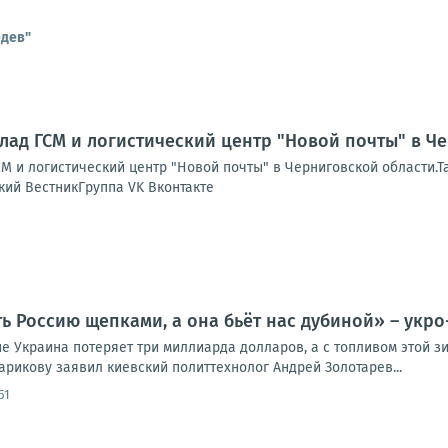
едев"
лад ГСМ и логистический центр "Новой почты" в Ч
М и логистический центр "Новой почты" в Черниговской области.Т
кий ВестникГруппа VK Вконтакте
ь Россию щепками, а она бьёт нас дубиной» – укро
е Украина потеряет три миллиарда долларов, а с топливом этой зи
арикову заявил киевский политтехнолог Андрей Золотарев...
51