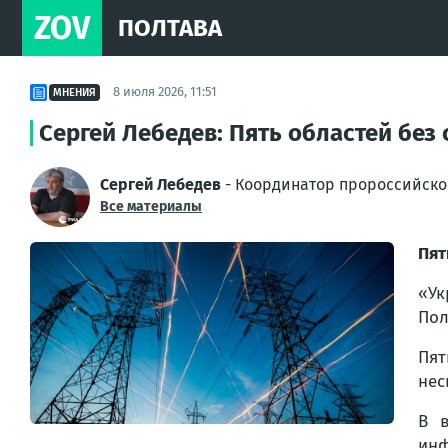
ZOV
ПОЛТАВА
8 июля 2026, 11:51
МНЕНИЯ
Сергей Лебедев: Пять областей без
Сергей Лебедев
- Координатор пророссийско
Все материалы
Пят
«Ук
Пол
Пят
нес
В в
инф