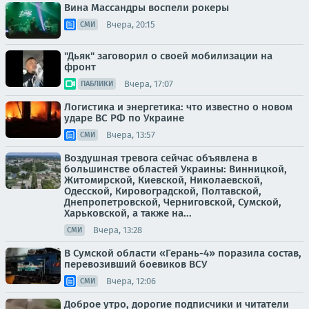
Вина Массандры воспели рокеры
Вчера, 20:15
СМИ
"Дьяк" заговорил о своей мобилизации на
фронт
Вчера, 17:07
ПАБЛИКИ
Логистика и энергетика: что известно о новом
ударе ВС РФ по Украине
Вчера, 13:57
СМИ
Воздушная тревога сейчас объявлена в
большинстве областей Украины: Винницкой,
Житомирской, Киевской, Николаевской,
Одесской, Кировоградской, Полтавской,
Днепропетровской, Черниговской, Сумской,
Харьковской, а также на...
Вчера, 13:28
СМИ
В Сумской области «Герань-4» поразила состав,
перевозивший боевиков ВСУ
Вчера, 12:06
СМИ
Доброе утро, дорогие подписчики и читатели