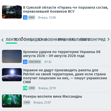
В Сумской области «Герань-4» поразила состав,
перевозивший боевиков ВСУ
Вчера, 12:06
СМИ
ЛЕНТА
ТОП
ОФИЦ.
ВИДЕО
СМИ
ВОЕНКОРЫ
МНЕНИЯ
ПАБЛИКИ
ФОТО
ЛОНГРИДЫ
Хроника ударов по территории Украины 08
августа 2026 – 09 августа 2026 года
07:33
ПАБЛИКИ
Украине не дадут производить ракеты для
Patriot на своей территории, даже если страна
получит лицензии на них, — пишут украинские
СМИ
Вчера, 22:19
СМИ
Рокеры воспели вина Массандры
Вчера, 21:07
СМИ