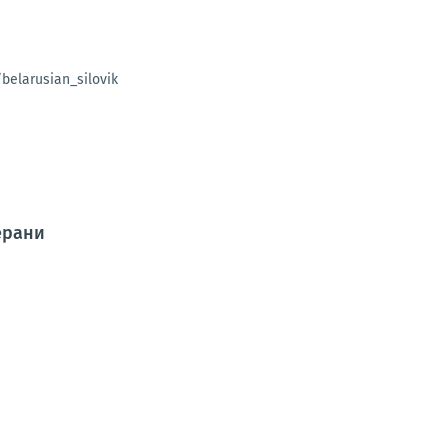
belarusian_silovik
ерани