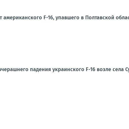
от американского F-16, упавшего в Полтавской обла
вчерашнего падения украинского F-16 возле села 
и фото с места падения F-16 в Полтавской области