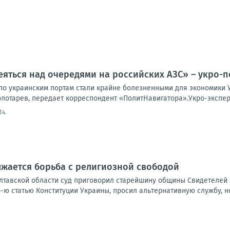
яться над очередями на российских АЗС» – укро-п
по украинским портам стали крайне болезненными для экономики 
лотарев, передает корреспондент «ПолитНавигатора».Укро-эксперт 
:14
жается борьба с религиозной свободой
лтавской области суд приговорил старейшину общины Свидетелей И
-ю статью Конституции Украины, просил альтернативную службу, но 