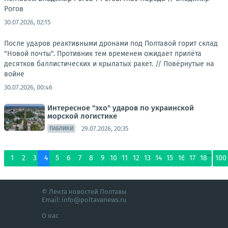
Рогов
30.07.2026, 02:15
После ударов реактивными дронами под Полтавой горит склад
"Новой почты". Противник тем временем ожидает прилёта
десятков баллистических и крылатых ракет. //
Повёрнутые на
войне
30.07.2026, 00:46
Интересное "эхо" ударов по украинской
морской логистике
29.07.2026, 20:35
ПАБЛИКИ
...
1
2
3
4
5
6
7
8
9
10
11
12
13
14
15
16
17
18
100
© Лента новостей Полтавы
Email:
info@poltavanews.ru
О нас