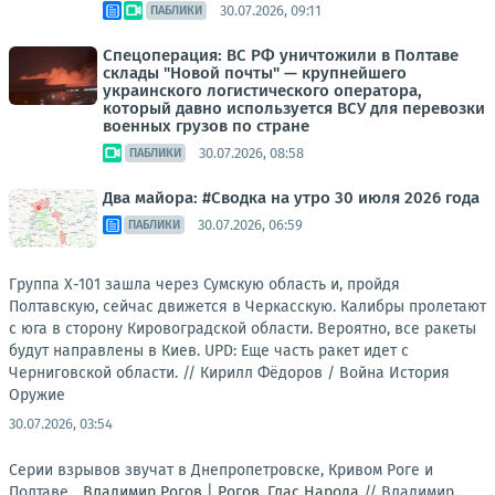
30.07.2026, 09:11
ПАБЛИКИ
Спецоперация: ВС РФ уничтожили в Полтаве
склады "Новой почты" — крупнейшего
украинского логистического оператора,
который давно используется ВСУ для перевозки
военных грузов по стране
30.07.2026, 08:58
ПАБЛИКИ
Два майора: #Сводка на утро 30 июля 2026 года
30.07.2026, 06:59
ПАБЛИКИ
Группа Х-101 зашла через Сумскую область и, пройдя
Полтавскую, сейчас движется в Черкасскую. Калибры пролетают
с юга в сторону Кировоградской области. Вероятно, все ракеты
будут направлены в Киев. UPD: Еще часть ракет идет с
Черниговской области. //
Кирилл Фёдоров / Война История
Оружие
30.07.2026, 03:54
Серии взрывов звучат в Днепропетровске, Кривом Роге и
Полтаве...
Владимир Рогов
|
Рогов. Глас Народа
//
Владимир