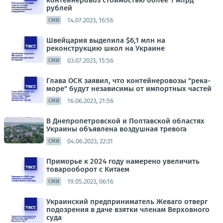
контейнеровоз стоимостью более 1 млрд
рублей
14.07.2023, 16:56
СМИ
Швейцария выделила $6,1 млн на
реконструкцию школ на Украине
03.07.2023, 15:56
СМИ
Глава ОСК заявил, что контейнеровозы "река-
море" будут независимы от импортных частей
16.06.2023, 21:56
СМИ
В Днепропетровской и Полтавской областях
Украины объявлена воздушная тревога
04.06.2023, 22:31
СМИ
Приморье к 2024 году намерено увеличить
товарооборот с Китаем
19.05.2023, 06:16
СМИ
Украинский предприниматель Жеваго отверг
подозрения в даче взятки членам Верховного
суда